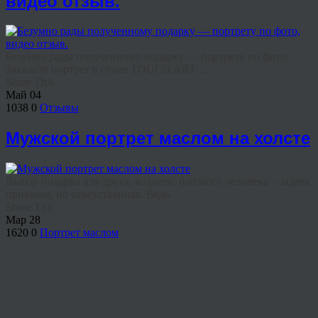
видео отзыв.
Безумно рады полученному подарку — портрету по фото.
Заказали портрет в стиле TOUCH ART ...
Share This
Май
04
1038
0
Отзывы
Мужской портрет маслом на холсте
Выбор подарка для друга, коллеги, близкого человека – задача
приятная, но ответственная. Ведь ...
Share This
Мар
28
1620
0
Портрет маслом