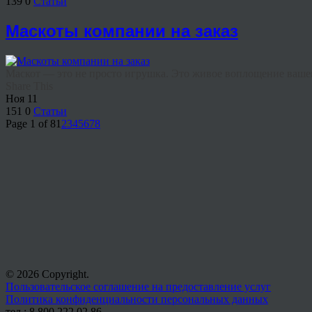
139
0
Статьи
Маскоты компании на заказ
Маскот — это не просто игрушка. Это живое воплощение вашег
Share This
Ноя
11
151
0
Статьи
Page 1 of 8
1
2
3
4
5
6
7
8
© 2026 Copyright.
Пользовательское соглашение на предоставление услуг
Политика конфиденциальности персональных данных
тел.: 8 800 222 02 86