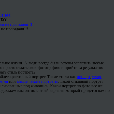
ИБО!
не прогадали!!!
больше жизни. А люди всегда были готовы заплатить любые
о просто отдать свою фотографию и прийти за результатом
рать стиль портрета?
йдет креативный портрет. Такие стили как
поп-арт
,
wpap,
кетчи
или
классические портреты
. Такой стильный портрет
тилизованные под живопись. Какой портрет по фото все же
подскажем вам оптимальный вариант, который придется вам по