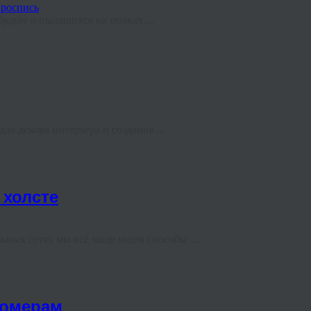
удьте о пылящихся на полках ...
я декора интерьера и создания ...
 холсте
ных сетях мы всё чаще ищем способы ...
номерам