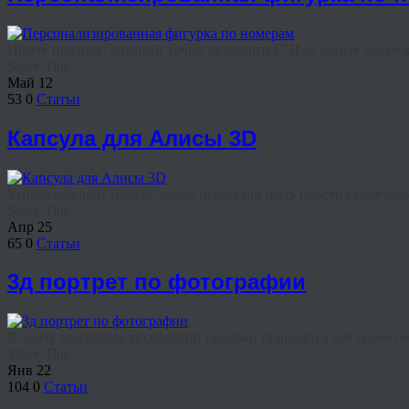
Ищете подарок, который точно запомнится? Или хотите погрузит
Share This
Май
12
53
0
Статьи
Капсула для Алисы 3D
Умные колонки Яндекс давно перестали быть просто гаджетами.
Share This
Апр
25
65
0
Статьи
3д портрет по фотографии
В эпоху цифровых технологий подарки становятся всё более п
Share This
Янв
22
104
0
Статьи