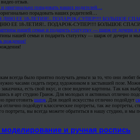
 видео отзыв.
 и оригинально порадовать наших родителей…
Ю ЕЕ 18-ЛЕТИЯ!.. ПОДАРОК-СУПЕР!!!! БОЛЬШОЕ СПАС
тины нашей семьи и подарить статуэтку — шарж от дочери и мы 
рождения!
ам всегда было приятно получать деньги за то, что они любят 
е нужно часами сидеть перед художником в застывшей позе. Можн
 заказчика, есть свой вкус, и свое видение картины. Так как выб
ись в арт студию Гранж. Для молодых и активных отлично подо
жно приготовить
шарж
. Для людей искусства отлично подойдут
с
та отлично подойдут классические портреты, так же портреты, с
о портрета, вы всегда можете обратиться в нашу студию, и мы 
з: моделирование и ручная роспись