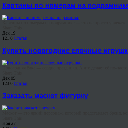
Картины по номерам на подрамник
Картины по номерам на подрамнике — это не просто увлекатель
Share This
Дек
19
121
0
Статьи
Купить новогодние елочные игруш
Новогодняя ёлка — сердце праздника. А что делает её по-наст
Share This
Дек
05
123
0
Статьи
Заказать маскот фигурку
Маскот — это яркий персонаж, который представляет бренд, ко
Share This
Ноя
27