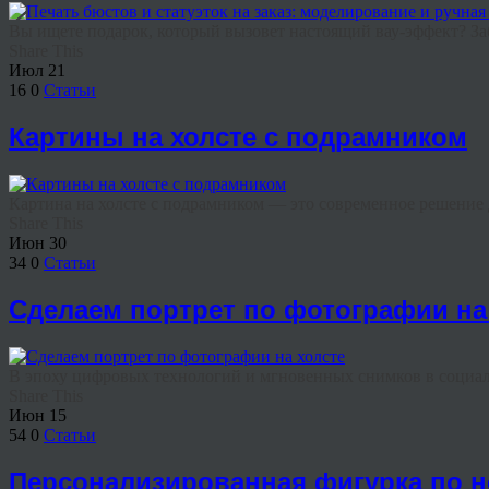
Вы ищете подарок, который вызовет настоящий вау-эффект? Заб
Share This
Июл
21
16
0
Статьи
Картины на холсте с подрамником
Картина на холсте с подрамником — это современное решение дл
Share This
Июн
30
34
0
Статьи
Сделаем портрет по фотографии на
В эпоху цифровых технологий и мгновенных снимков в социаль
Share This
Июн
15
54
0
Статьи
Персонализированная фигурка по 