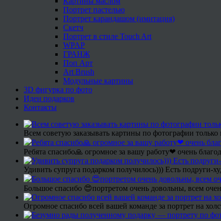
Картины маслом
Портрет пастелью
Портрет карандашом (имитация)
Скетч
Портрет в стиле Touch Art
WPAP
ГРАНЖ
Поп Арт
Art Brush
Модульные картины
3D фигурка по фото
Идеи подарков
Контакты
Всем советую заказывать картины по фотографии только 
Ребята спасибо🙏 огромное за вашу работу❤ очень благод
Удивить супруга подарком получилось))) Есть подруги-х
Большое спасибо 😍портретом очень довольны, всем очен
Огромное спасибо всей вашей команде за портрет на холс