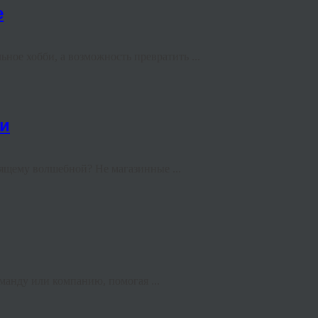
е
ное хобби, а возможность превратить ...
ки
оящему волшебной? Не магазинные ...
манду или компанию, помогая ...