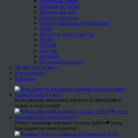
Портрет на дереве
Картины на досках
Картины маслом
Портрет пастелью
Портрет карандашом (имитация)
Скетч
Портрет в стиле Touch Art
WPAP
ГРАНЖ
Поп Арт
Art Brush
Модульные картины
3D фигурка по фото
Идеи подарков
Контакты
Всем советую заказывать картины по фотографии
только в этой студии!
Ребята спасибо🙏 огромное за вашу работу❤ очень
благодарна за такую красоту)