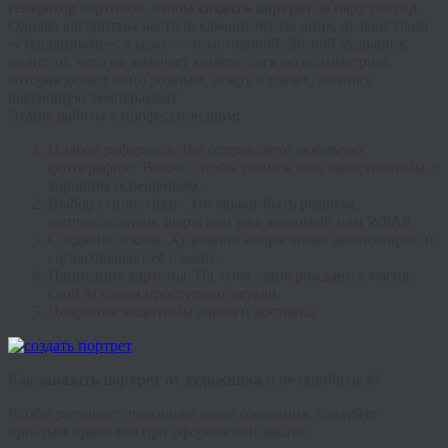
генератор картинок, чтобы
создать портрет
за пару секунд.
Однако алгоритмы часто искажают черты лица, делают глаза
«стеклянными», а кожу — пластиковой. Живой художник
видит то, чего не замечает камера: легкую асимметрию,
которая делает лицо родным, искру в глазах, мимику,
выдающую темперамент.
Этапы работы с профессионалом
:
Подбор референса.
Вы отправляете любимую
фотографию. Важно, чтобы снимок был качественным, с
хорошим освещением.
Выбор стилистики.
Это может быть реализм,
импрессионизм, шарж или уже знакомый нам WPAP.
Создание эскиза.
Художник набрасывает композицию и
согласовывает её с вами.
Написание картины.
На этом этапе рождается магия:
слой за слоем проступают детали.
Покрытие защитным лаком и доставка.
Как
заказать портрет от художника
и не ошибиться?
Чтобы результат превзошел ваши ожидания, следуйте
простым правилам при оформлении заказа: