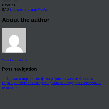
Share This
Июн
23
87
0
Портрет в стиле WPAP
About the author
View all articles by rauffri
Post navigation
←
Сделаем портрет по фотографии на холсте
Заказать
картину шарж: как создать идеальный подарок с юмором и
душой
→