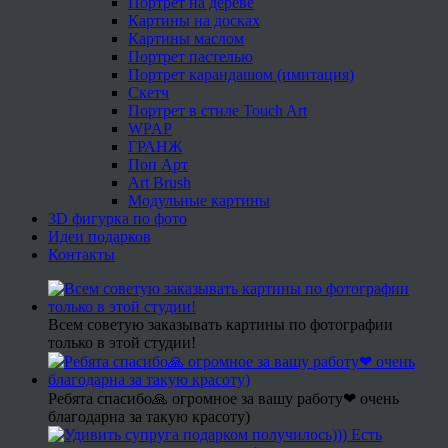
Портрет на дереве
Картины на досках
Картины маслом
Портрет пастелью
Портрет карандашом (имитация)
Скетч
Портрет в стиле Touch Art
WPAP
ГРАНЖ
Поп Арт
Art Brush
Модульные картины
3D фигурка по фото
Идеи подарков
Контакты
Всем советую заказывать картины по фотографии
только в этой студии!
Ребята спасибо🙏 огромное за вашу работу❤ очень
благодарна за такую красоту)