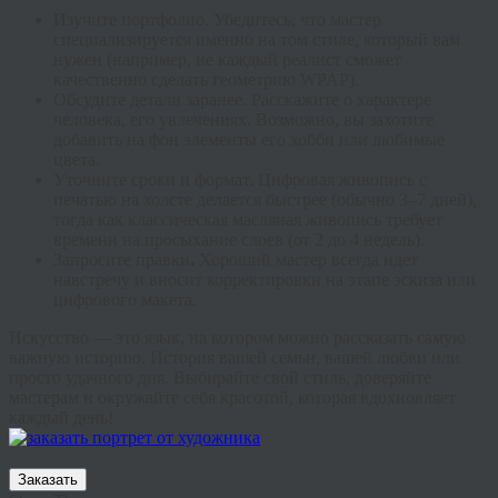
Изучите портфолио.
Убедитесь, что мастер
специализируется именно на том стиле, который вам
нужен (например, не каждый реалист сможет
качественно сделать геометрию WPAP).
Обсудите детали заранее.
Расскажите о характере
человека, его увлечениях. Возможно, вы захотите
добавить на фон элементы его хобби или любимые
цвета.
Уточните сроки и формат.
Цифровая живопись с
печатью на холсте делается быстрее (обычно 3–7 дней),
тогда как классическая масляная живопись требует
времени на просыхание слоев (от 2 до 4 недель).
Запросите правки
.
Хороший мастер всегда идет
навстречу и вносит корректировки на этапе эскиза или
цифрового макета.
Искусство — это язык, на котором можно рассказать самую
важную историю. История вашей семьи, вашей любви или
просто удачного дня. Выбирайте свой стиль, доверяйте
мастерам и окружайте себя красотой, которая вдохновляет
каждый день!
Заказать