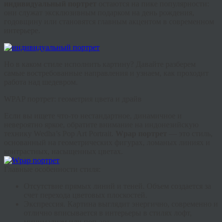
индивидуальный портрет
остаются на пике популярности:
они служат эксклюзивным подарком на день рождения,
годовщину или становятся главным акцентом в современном
интерьере.
Но в каком стиле исполнить картину? Давайте разберем
самые востребованные направления и узнаем, как проходит
работа над шедевром.
WPAP портрет: геометрия цвета и драйв
Если вы ищете что-то нестандартное, динамичное и
невероятно яркое, обратите внимание на индонезийскую
технику Wedha’s Pop Art Portrait.
Wpap портрет
— это стиль,
основанный на геометрических фигурах, ломаных линиях и
контрастных, насыщенных цветах.
Главные особенности стиля:
Отсутствие прямых линий и теней.
Объем создается за
счет перехода цветовых плоскостей.
Экспрессия.
Картина выглядит энергично, современно и
отлично вписывается в интерьеры в стилях лофт,
минимализм или поп-арт.