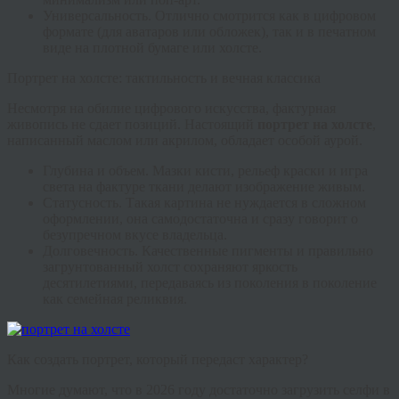
Универсальность.
Отлично смотрится как в цифровом
формате (для аватаров или обложек), так и в печатном
виде на плотной бумаге или холсте.
Портрет на холсте: тактильность и вечная классика
Несмотря на обилие цифрового искусства, фактурная
живопись не сдает позиций. Настоящий
портрет на холсте
,
написанный маслом или акрилом, обладает особой аурой.
Глубина и объем.
Мазки кисти, рельеф краски и игра
света на фактуре ткани делают изображение живым.
Статусность.
Такая картина не нуждается в сложном
оформлении, она самодостаточна и сразу говорит о
безупречном вкусе владельца.
Долговечность.
Качественные пигменты и правильно
загрунтованный холст сохраняют яркость
десятилетиями, передаваясь из поколения в поколение
как семейная реликвия.
Как создать портрет, который передаст характер?
Многие думают, что в 2026 году достаточно загрузить селфи в