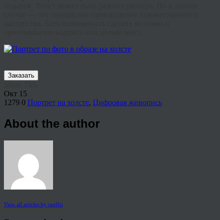
подарок. Холст может быть разного размера. Но в любом
случае — это прекрасное произведение художественного
мастерства. Есть возможность сделать коллажи и
оригинальную надпись или целый текст.
Заказать
Share This
Окт
15
1279
0
Портрет на холсте
,
Цифровая живопись
About the author
View all articles by rauffri