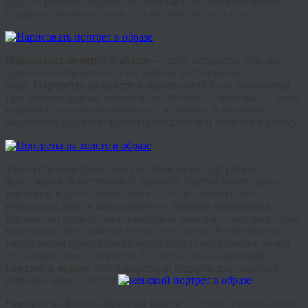
опытом работы сделают готовую картину, которую можно
подарить близкому человеку или повесить на стенке.
Нарисовать портрет в образе
— дело непростое. Однако
художники справятся с этой задачей за считанные
часы.
Портреты на холсте в образе
могут быть выполнены
при помощи разных технологий. Это может быть масло, либо
картинка, которая пропечатается на холсте, a художник
масляными красками вручную покроет ее и выполнит работу.
Таким образом происходит изготовление портрета по
фотографии. Качественный матовый портрет может быть
выполнен в кратчайшие сроки — от нескольких часов до
нескольких дней в зависимости от техники исполнения.
Натяжка на подрамник и лакировка полотна глянцевым лаком
происходит при помощи чернил без запаха. В преддверие
наступления праздничного мероприятия оформление заказа
не занимает много времени. Особенно ценен
женский
портрет в образе
. Это прекрасный подарок для любимой
девушки, мамы, сестры.
Портрет по фото в образе на холсте
— яркий и изысканный