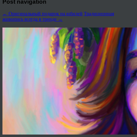
Post navigation
←
Оригинальный подарок на юбилей
Традиционная
живопись всегда в тренде
→