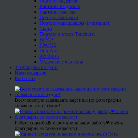
Портрет на дереве
Картины на досках
Картины маслом
Портрет пастелью
Портрет карандашом (имитация)
Скетч
Портрет в стиле Touch Art
WPAP
ГРАНЖ
Поп Арт
Art Brush
Модульные картины
3D фигурка по фото
Идеи подарков
Контакты
Всем советую заказывать картины по фотографии
только в этой студии!
Ребята спасибо🙏 огромное за вашу работу❤ очень
благодарна за такую красоту)