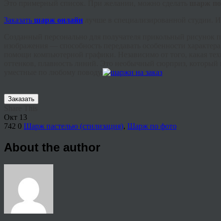
Это примерный список. При желании, можно сделать
шарж по
Заказать
шарж онлайн
лучше в специализированной студии. И
Созданный персонально для получателя прикольный рисунок по
изображения — способность передавать особенности характер
помощи компьютерной графики. Независимо от того, какая техн
оттенков, плавность линий. Это необычный сюрприз, который н
уместные по любому поводу.
Заказать
Share This
Окт
13
742
0
Шарж пастелью (стилизация)
,
Шарж по фото
About the author