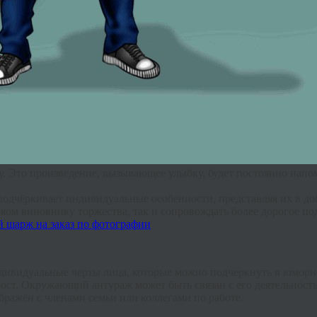
у. Это произведение, вызывающее улыбку, будет постоянно напом
подчёркивает индивидуальные особенности, представляя их в до
ом виновнику торжества, так и сопровождать более дорогое п
ндивидуальные черты лица, которые можно подчеркнуть в юмори
ст. Окружающий антураж может быть связан с его деятельност
ражён с членами семьи или коллегами по работе.