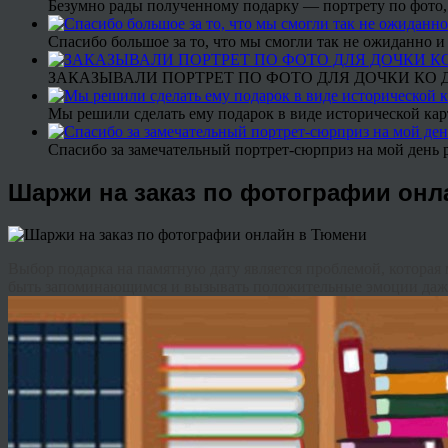
Безумно рады полученному подарку — портрету по фото,
Спасибо большое за то, что мы смогли так не ожиданно
ЗАКАЗЫВАЛИ ПОРТРЕТ ПО ФОТО ДЛЯ ДОЧКИ КО ДН
Мы решили сделать ему подарок в виде исторической кар
Спасибо за замечательный портрет-сюрприз на мой день 
Шаржи на заказ по фотографии онл
Выбор подарка на памятную дату является проблемой, которая
быть запоминающимся и вызывать положительные эмоции даже 