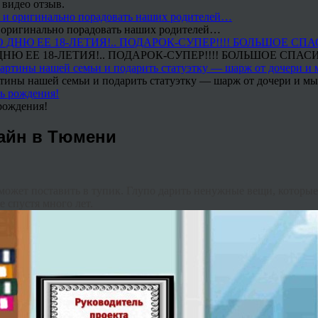
 видео отзыв.
 и оригинально порадовать наших родителей…
Ю ЕЕ 18-ЛЕТИЯ!.. ПОДАРОК-СУПЕР!!!! БОЛЬШОЕ СПАС
тины нашей семьи и подарить статуэтку — шарж от дочери и мы 
рождения!
айн в Тюмени
 может поставить в тупик. Глупо дарить ненужные вещи, которы
спустя много лет.