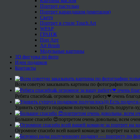
Картины маслом
Портрет пастелью
Портрет карандашом (имитация)
Скетч
Портрет в стиле Touch Art
WPAP
ГРАНЖ
Поп Арт
Art Brush
Модульные картины
3D фигурка по фото
Идеи подарков
Контакты
Всем советую заказывать картины по фотографии только 
Ребята спасибо🙏 огромное за вашу работу❤ очень благод
Удивить супруга подарком получилось))) Есть подруги-х
Большое спасибо 😍портретом очень довольны, всем очен
Огромное спасибо всей вашей команде за портрет на холс