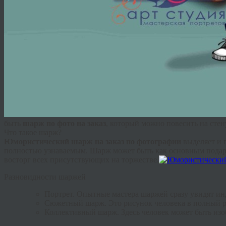
быть
шарж по фото на заказ
, который можно повесить на стен
Что такое шарж?
Юмористический шарж на заказ по фотографии
выделяет и 
полностью узнаваемым. Шарж может быть как основным подарк
восторг всех присутствующих на торжестве.
Разновидности шаржей
Портрет. Опытные мастера шаржей сразу увидят и
Сюжетный шарж. Это рисунок человека в полный ро
Коллективный шарж. Здесь человек может быть изоб