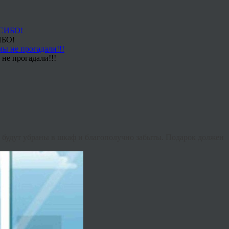
ИБО!
не прогадали!!!
е будут убраны в шкаф и благополучно забыты. Подарок должен