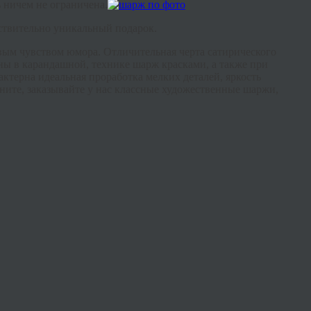
 ничем не ограничена.
ствительно уникальный подарок.
вым чувством юмора. Отличительная черта сатирического
ы в карандашной, технике шарж красками, а также при
ктерна идеальная проработка мелких деталей, яркость
оните, заказывайте у нас классные художественные шаржи,