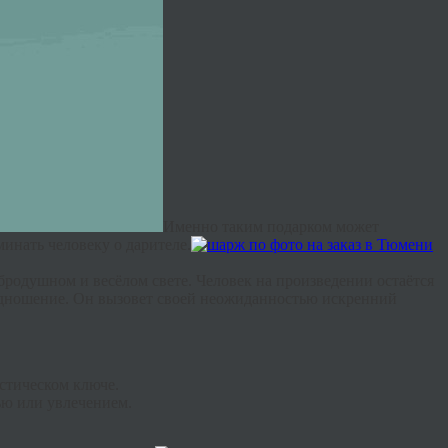
Именно таким подарком может
инать человеку о дарителе.
бродушном и весёлом свете. Человек на произведении остаётся
одношение. Он вызовет своей неожиданностью искренний
стическом ключе.
ью или увлечением.