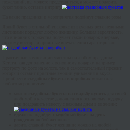
пожеланий, вы можете представиться, а можете подарить
букет тайно, оставив интригу.
На какие праздники и мероприятия подойдут сладкие розы
Яркий букет в стильной упаковке из вкусных роз с нежными
листиками порадует любую женщину. Большая вероятность,
что виновник торжества получает такой подарок впервые,
поэтому восторг и приятные впечатления гарантированы.
Практичные композиции уместны на любом празднике.
Кстати, как дополнение к основному подарку, например
портрету по фото на холсте, так и самостоятельный презент,
который оставит приятные эмоции удивления и вкуса.
Приобрести
съедобные букеты в коробках
можно для
любого мероприятия:
можно
съедобные букеты на свадьбу купить
для своей
любимой в качестве дополнения к основному подарку
или поздравить невесту с важным днем в ее жизни;
идеально подойдет
съедобный букет на день
рождения
любой женщине;
дарить сладкий букет женщине можно на любой