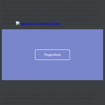
Вы можете
купить съедобный букет
для любимой женщины
или девушки. Сладкие розы можно подарить сестре, маме,
бабушке, дочери. Также
заказать съедобный букет
можно
начальнице и коллеге. Такую цветочную композицию можно
преподнести преподавателю в качестве благодарности или в
подарок.
Подробнее
Красивые сладкие розы — прекрасная альтернатива живым
цветам. Вы можете заказать такую услугу, как
доставка
съедобных букетов
по адресу
.
В зависимости от личных