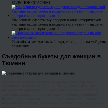
БОЛЬШОЕ СПАСИБО!
Мы решили сделать ему подарок в виде исторической
картины нашей семьи и подарить статуэтку — шарж от
дочери и мы не прогадали!!!
Спасибо за замечательный портрет-сюрприз на мой день
рождения!
Съедобные букеты для женщин в
Тюмени
Дамам всегда приятно получать цветы, а если они еще и
съедобные, то приятно вдвойне. Сегодня каждый может
преподнести оригинальную композицию из живых цветов, но
фантазия флористов пошла дальше – в тренде
съедобные
букеты подарки
из сахарной пасты и кокосовой начинки на
подобии конфет Рафаэло, которые не вянут. Сладкие цветы —
новинка 2020 года, активно набирающая популярность на