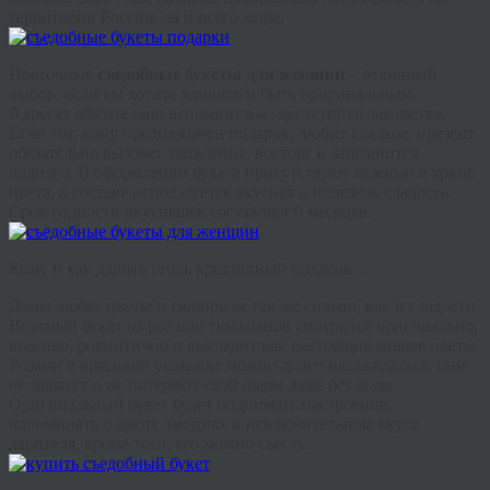
территории России, да и всего мира.
Цветочные
съедобные букеты для женщин
– отличный
выбор, если вы хотите удивить и быть оригинальным.
Адресат обязательно вспомнит вас, дегустируя лакомства.
Если тот, кому предназначен подарок, любит сладкое, презент
обязательно вызовет удивление, восторг и запомнится
надолго. В оформлении букета присутствуют нежные и яркие
цвета, в составе используется вкусная и полезная сладость.
Срок годности вкусняшек составляет 6 месяцев.
Кому и как дарить столь креативный подарок…
Дамы любят цветы и сюрпризы так же сильно, как и сладости.
Вкусный букет из роз или тюльпанов смотрится оригинально,
красиво, романтично и выглядит как настоящие живые цветы.
Розами в красивой упаковке можно долго наслаждаться, они
не завянут и не потеряют свой шарм даже без воды.
Оригинальный букет будет поднимать настроение,
напоминать о ярких эмоциях и исключительном вкусе
дарителя, кроме того, его можно съесть.