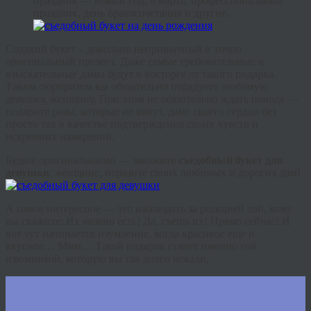
праздник — новый год, 8 марта, профессиональный
праздник, день бракосочетания и другие.
Сладкий букет – довольно непривычный и точно
оригинальный презент. Даже самые требовательные и
взыскательные дамы будут в восторге от такого подарка.
Таким сюрпризом вы обязательно порадуете любимую
девушку, женщину. При этом не обязательно ждать повода —
подарите розы, которые не вянут, даме своего сердца без
просто так в качестве подтверждения своих чувств и
искренних намерений.
Будьте оригинальными — закажите
съедобный букет для
девушки
, женщине, поразите своих любимых и дорогих дам!
А самое интересное — это наблюдать за реакцией той, кому
вы скажите: Их можно есть! Да, съешь их! Прямо сейчас! И
вот тут начинается изумление, когда красивое еще и
вкусное… Ммм… Такой подарок станет именно той
изюминкой, которую вы так долго искали.