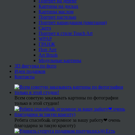
Портрет на дереве
Картины на досках
Картины маслом
Портрет пастелью
Портрет карандашом (имитация)
Скетч
Портрет в стиле Touch Art
WPAP
ГРАНЖ
Поп Арт
Art Brush
Модульные картины
3D фигурка по фото
Идеи подарков
Контакты
Всем советую заказывать картины по фотографии
только в этой студии!
Ребята спасибо🙏 огромное за вашу работу❤ очень
благодарна за такую красоту)