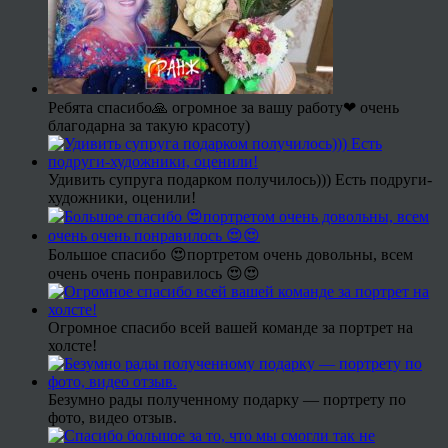
Ребята спасибо🙏 огромное за вашу работу❤ очень
благодарна за такую красоту)
Удивить супруга подарком получилось))) Есть подруги-
художники, оценили!
Большое спасибо 😍портретом очень довольны, всем
очень очень понравилось 😍😍
Огромное спасибо всей вашей команде за портрет на
холсте!
Безумно рады полученному подарку — портрету по
фото, видео отзыв.