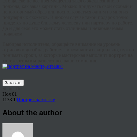
Это далеко не все преимущества такого эксклюзивного
подхода, как заказ картины. Можно придумать свой особый и
неповторимый образ или воспользоваться одним из многих
популярных сюжетов. В любом случае такой подарок точно
придется по душе близкому человеку или партнеру по работе.
Да и для себя это может стать отличным и незабываемым
подарком.
Выбирая исполнителя, обращайте внимание на уровень
отрисовки дизайна, работает ли компания официально, нужно
понимать сроки, за которые мастерская выполнит
портрет на
холсте, отзывы
развеют все ваши сомнения.
Заказать
Share This
Ноя
01
1133
1
Портрет на холсте
About the author