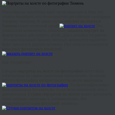
Разнообразие различных идей часто приводит к тому что
сложно подобрать что-то интересное для себя или на подарок
близкому человеку. В таком случае
портрет на холсте в
Тюмени
станет отличной идеей.
Это
уникальная возможность, поскольку
заказать портрет на
холсте
можно для супруга, детей, друга, коллеги по работе.
Это оригинальный презент, который запомнится надолго и
будет приносить радость человеку. При этом не потребуется
серьезных финансовых вложений.
Как это работает
Сегодня
портреты на холсте по фотографии
могут быть
изготовлены по самым различным технологиям. За основу
берется фотография, которая предоставляется заказчиком.
Эта фотография может
быть воплощена без каких-бы то ни было изменений, или с
дополнением.
Студия портретов на холсте
может дополнить
образ любыми сюжетами и изображениями. Все
ограничивается лишь фантазией заказчика.