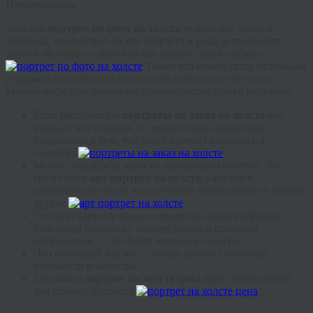
Преимущества
Заказать
портрет по фото на холсте
можно для любого
человека, независимо от его возраста и рода деятельности.
Любой человек по достоинству оценит такой презент.
Также это может стать отличным
подарком для себя по какому-либо поводу или без него.
Можно выделить основные преимущества такого решения:
Если расценивать
портреты на заказ на холсте
как
вариант для подарка, то можно быть полностью
уверенным в том, что такой презент понравится
человеку.
Можно подобрать один из множества сюжетов. Это
могут быть
арт портрет на холсте
, картина в
современном стиле, классическое изображение и многое
другое.
Готовую картину можно оформить любым образом.
Благодаря большому выбору рамок и способов
оформления — это будет несложно сделать.
Это отличный презент с точки зрения сочетания
стоимости и качества.
Заказывая
портрет на холсте цена
будет приемлемой
для любого человека.