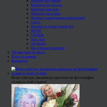
Портрет на дереве
Картины на досках
Картины маслом
Портрет пастелью
Портрет карандашом (имитация)
Скетч
Портрет в стиле Touch Art
WPAP
ГРАНЖ
Поп Арт
Art Brush
Модульные картины
3D фигурка по фото
Идеи подарков
Контакты
Всем советую заказывать картины по фотографии
только в этой студии!