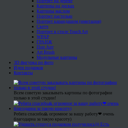
Портрет на дереве
Картины на досках
Картины маслом
Портрет пастелью
Портрет карандашом (имитация)
Скетч
Портрет в стиле Touch Art
WPAP
ГРАНЖ
Поп Арт
Art Brush
Модульные картины
3D фигурка по фото
Идеи подарков
Контакты
Всем советую заказывать картины по фотографии
только в этой студии!
Ребята спасибо🙏 огромное за вашу работу❤ очень
благодарна за такую красоту)