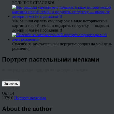
БОЛЬШОЕ СПАСИБО!
Мы решили сделать ему подарок в виде исторической
картины нашей семьи и подарить статуэтку — шарж от
дочери и мы не прогадали!!!
Спасибо за замечательный портрет-сюрприз на мой день
рождения!
Портрет пастельными мелками
Фотографисеское сходство на текстурной бумаге
Заказать
Share This
Окт
14
1379
0
Портрет пастелью
About the author