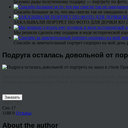
Безумно рады полученному подарку — портрету по фото,
Спасибо большое за то, что мы смогли так не ожиданно
ЗАКАЗЫВАЛИ ПОРТРЕТ ПО ФОТО ДЛЯ ДОЧКИ КО ДН
Мы решили сделать ему подарок в виде исторической кар
Спасибо за замечательный портрет-сюрприз на мой день 
Подруга осталась довольной от пор
Заказывала портрет по фото, на день рождения в подарок, подр
портретом на заказ в стиле Гранж. Спасибо большое Вам за так
Заказать
Share This
Сен
17
1188
0
Отзывы
About the author