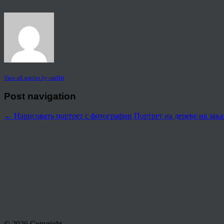
View all articles by rauffri
Post navigation
←
Нарисовать портрет с фотографии
Портрет на дереве на зак
© 2026 Copyright.