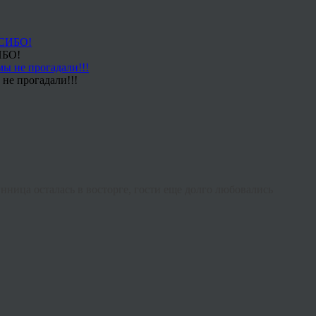
ИБО!
не прогадали!!!
нница осталась в восторге, гости еще долго любовались