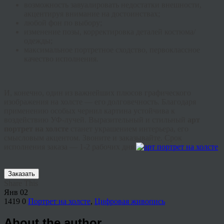
возможность завуалировать недостатки внешности,
акцентируя внимание на достоинствах;
любой фон по выбору;
изменение позы, корректировка деталей костюма/
одежды;
максимальное портретное сходство, первоклассное
качество исполнения.
И, конечно, один из важнейших плюсов графического
изображения на холсте — его долговечность. Благодаря
применению особых чернил картина устойчива к
воздействию УФ-лучей. Выразительный и стильный
арт
портрет на холсте
станет украшением интерьера, его
смысловым акцентом. Звоните и заказывайте. Срок
исполнения заказа — 1-2 рабочих дня.
Заказать
Share This
Янв
02
1419
0
Портрет на холсте
,
Цифровая живопись
About the author