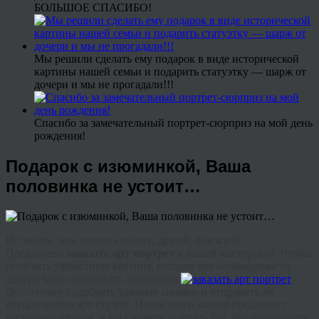
БОЛЬШОЕ СПАСИБО!
Мы решили сделать ему подарок в виде исторической
картины нашей семьи и подарить статуэтку — шарж от
дочери и мы не прогадали!!!
Спасибо за замечательный портрет-сюрприз на мой день
рождения!
Подарок с изюминкой, Ваша
половинка не устоит…
Не знаете, чем удивить коллег, друзей, близких?
Предлагаем
заказать арт портрет
в нашей мастерской. Чтобы
получить эффектную картину, сегодня нет необходимости
долгие часы позировать художнику.
Достаточно подобрать удачные снимки и отправить их
специалистам арт студии. После этого мастер предложит
несколько образов, а вы сможете выбрать тот, что понравился