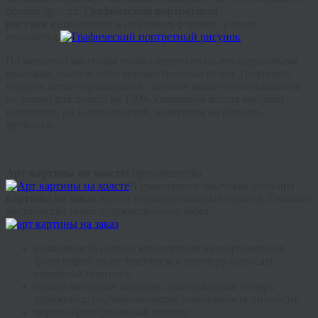
больше других.
Графический портретный
рисунок
выполняется в цифровом формате, а после
печатается.
По желанию заказчика можно прорисовать его акриловыми
красками, маслом либо художественным гелем. Цифровой
портрет легко тиражируется, поэтому может использоваться
не только для печати на 100% хлопковом холсте высокой
плотности, но и для
соцсетей
, нанесения на кружки,
футболки.
Арт картины на холсте:
преимущества
В сравнении с обычным фото
арт
картины на заказ
имеют несколько важных плюсов. Главные
достоинства таких художественных работ:
возможность создать композицию из разрозненных
фотографий (если требуется, к примеру, написать
семейный портрет);
особое авторское видение, оригинальный почерк
художника, подчеркивающий уникальность личности;
персонифицированный подход;