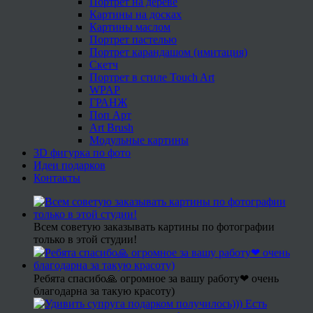
Портрет на дереве
Картины на досках
Картины маслом
Портрет пастелью
Портрет карандашом (имитация)
Скетч
Портрет в стиле Touch Art
WPAP
ГРАНЖ
Поп Арт
Art Brush
Модульные картины
3D фигурка по фото
Идеи подарков
Контакты
Всем советую заказывать картины по фотографии
только в этой студии!
Ребята спасибо🙏 огромное за вашу работу❤ очень
благодарна за такую красоту)