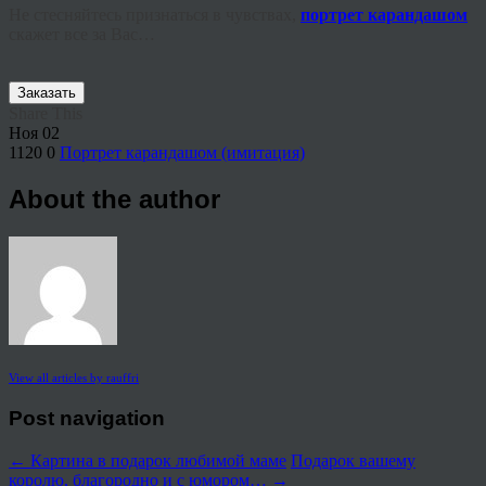
Не стесняйтесь признаться в чувствах,
портрет карандашом
скажет все за Вас…
Заказать
Share This
Ноя
02
1120
0
Портрет карандашом (имитация)
About the author
View all articles by rauffri
Post navigation
←
Картина в подарок любимой маме
Подарок вашему
королю, благородно и с юмором…
→