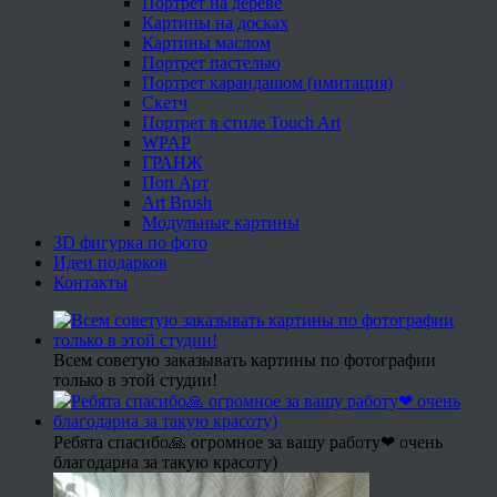
Портрет на дереве
Картины на досках
Картины маслом
Портрет пастелью
Портрет карандашом (имитация)
Скетч
Портрет в стиле Touch Art
WPAP
ГРАНЖ
Поп Арт
Art Brush
Модульные картины
3D фигурка по фото
Идеи подарков
Контакты
Всем советую заказывать картины по фотографии
только в этой студии!
Ребята спасибо🙏 огромное за вашу работу❤ очень
благодарна за такую красоту)