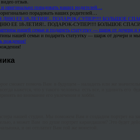
 видео отзыв.
 и оригинально порадовать наших родителей…
Ю ЕЕ 18-ЛЕТИЯ!.. ПОДАРОК-СУПЕР!!!! БОЛЬШОЕ СПАС
тины нашей семьи и подарить статуэтку — шарж от дочери и мы 
рождения!
ника
оторое сможет помочь Вам в будущем – наладить или же значите
всегда кажется, что у такого человека есть все, и удивить его 
принять во внимание его увлечения и хобби.
астера нашей студии. Мы поможем Вам и создадим портрет на за
стелью, а может Вам по душе портрет карандашом? Это будет д
альника, и он отплатит Вам той же монетой.