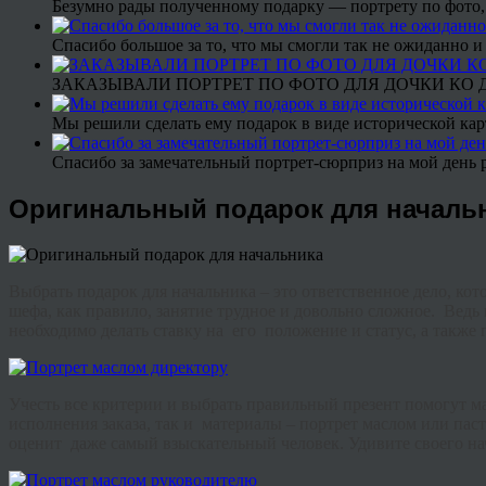
Безумно рады полученному подарку — портрету по фото,
Спасибо большое за то, что мы смогли так не ожиданно
ЗАКАЗЫВАЛИ ПОРТРЕТ ПО ФОТО ДЛЯ ДОЧКИ КО ДН
Мы решили сделать ему подарок в виде исторической кар
Спасибо за замечательный портрет-сюрприз на мой день 
Оригинальный подарок для началь
Выбрать подарок для начальника – это ответственное дело, к
шефа, как правило, занятие трудное и довольно сложное. Ведь 
необходимо делать ставку на его положение и статус, а также 
Учесть все критерии и выбрать правильный презент помогут м
исполнения заказа, так и материалы – портрет маслом или па
оценит даже самый взыскательный человек. Удивите своего нач