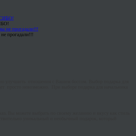
ИБО!
не прогадали!!!
льно улучшить отношения с Вашим боссом. Выбор подарка для
будет просто невозможно. При выборе подарка для начальника
каз. Вы можете выбрать по своему желанию и вкусу как стиль
ействительно уникальный и необычный подарок, который