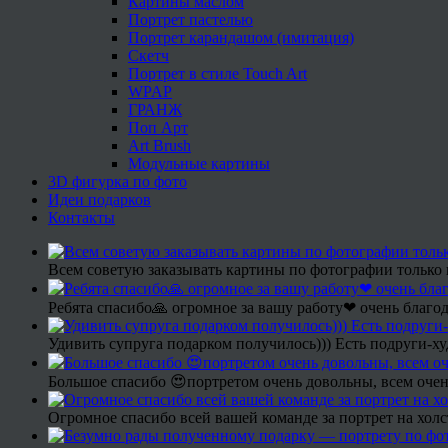
Картины маслом
Портрет пастелью
Портрет карандашом (имитация)
Скетч
Портрет в стиле Touch Art
WPAP
ГРАНЖ
Поп Арт
Art Brush
Модульные картины
3D фигурка по фото
Идеи подарков
Контакты
Всем советую заказывать картины по фотографии только 
Ребята спасибо🙏 огромное за вашу работу❤ очень благод
Удивить супруга подарком получилось))) Есть подруги-х
Большое спасибо 😍портретом очень довольны, всем очен
Огромное спасибо всей вашей команде за портрет на холс