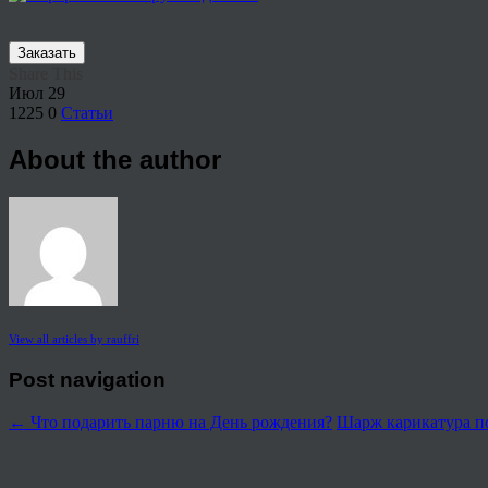
Заказать
Share This
Июл
29
1225
0
Статьи
About the author
View all articles by rauffri
Post navigation
←
Что подарить парню на День рождения?
Шарж карикатура п