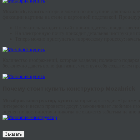
Mozabrick
, купить
который можно по доступной для таких кре
фиксации картины на стене и картонной подставкой. Процедура
Получатель заходит на сайт производителя, вводит шест
На электронную почту приходит детальная инструкция п
Теперь можно приступать к творческому процессу: начать
Количество изображений, которые владелец полезного подарка 
бесконечно давать волю фантазии, чувствуя себя создателем пр
Почему стоит
купить конструктор
Mozabrick
Мозабрик
конструктор, купить
который арт-студия «
Гранж
» 
интересно и весело провести досуг, увековечивает любимое из
оценен по достоинству и никогда не окажется забытым на дне 
Заказать