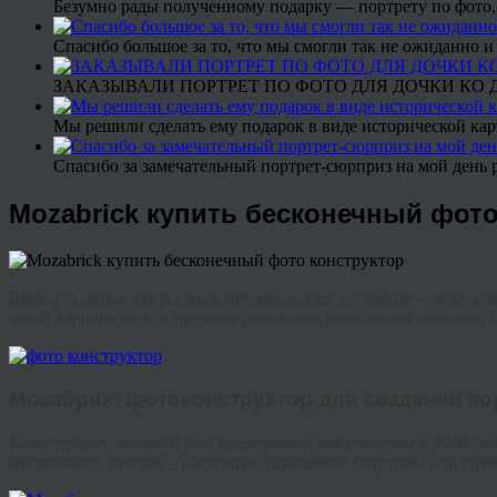
Безумно рады полученному подарку — портрету по фото,
Спасибо большое за то, что мы смогли так не ожиданно
ЗАКАЗЫВАЛИ ПОРТРЕТ ПО ФОТО ДЛЯ ДОЧКИ КО ДН
Мы решили сделать ему подарок в виде исторической кар
Спасибо за замечательный портрет-сюрприз на мой день 
Mozabrick купить бесконечный фото
Выбор подарка для родных, друзей, коллег по работе – задача 
такой вариант есть: в продаже появилась уникальная новинка,
Мозабрик
: фото
конструктор
для создания по
Конструктор, который был представлен покупателям в 2020 год
абстракцию, пейзаж – настоящее украшение квартиры или офис