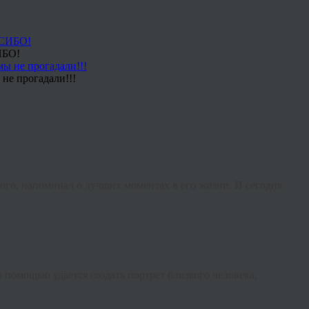
ИБО!
не прогадали!!!
мого, напоминал о лучших моментах в его жизни. И сегодня
го помощью удается создать портрет близкого человека,