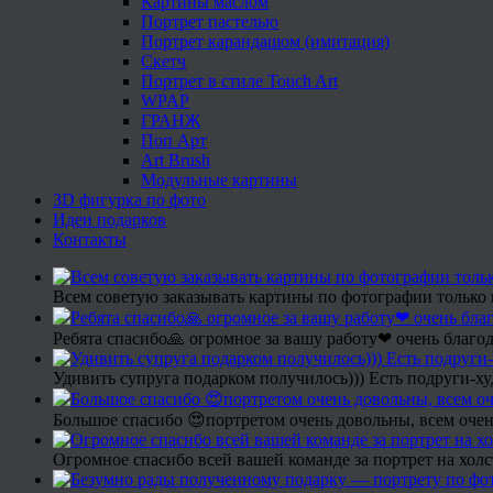
Картины маслом
Портрет пастелью
Портрет карандашом (имитация)
Скетч
Портрет в стиле Touch Art
WPAP
ГРАНЖ
Поп Арт
Art Brush
Модульные картины
3D фигурка по фото
Идеи подарков
Контакты
Всем советую заказывать картины по фотографии только 
Ребята спасибо🙏 огромное за вашу работу❤ очень благод
Удивить супруга подарком получилось))) Есть подруги-х
Большое спасибо 😍портретом очень довольны, всем очен
Огромное спасибо всей вашей команде за портрет на холс