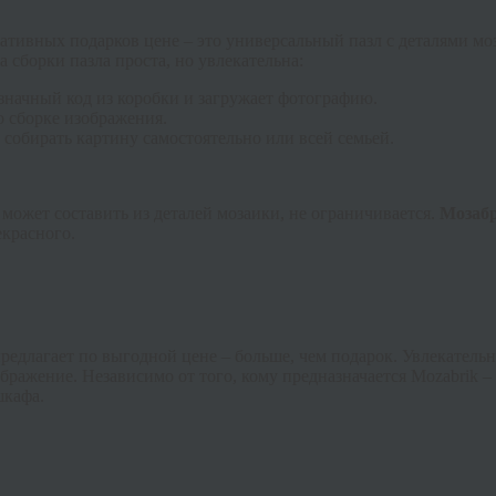
ативных подарков цене – это универсальный пазл с деталями мо
 сборки пазла проста, но увлекательна:
изначный код из коробки и загружает фотографию.
о сборке изображения.
 собирать картину самостоятельно или всей семьей.
может составить из деталей мозаики, не ограничивается.
Мозаб
екрасного.
предлагает по выгодной цене – больше, чем подарок. Увлекатель
ображение. Независимо от того, кому предназначается
Mozabrik
– 
шкафа.