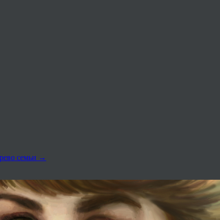
древо семьи
→