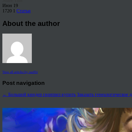
Share This
Июн
19
1720
1
Статьи
About the author
View all articles by rauffri
Post navigation
←
Большой киндер сюрприз купить
Заказать генеалогическое 