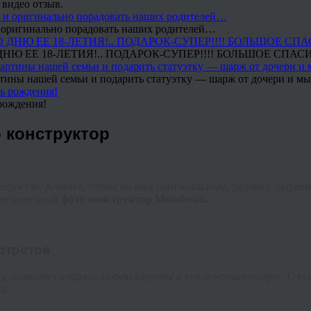
 видео отзыв.
 и оригинально порадовать наших родителей…
Ю ЕЕ 18-ЛЕТИЯ!.. ПОДАРОК-СУПЕР!!!! БОЛЬШОЕ СПАС
тины нашей семьи и подарить статуэтку — шарж от дочери и мы 
рождения!
 конструктор
непростая. Хочется, чтобы он был оригинальным, радовал одаряе
 бесконечный
фото конструктор
Mozabrick
.
ртретов
у, позволяет собрать любую картину в стиле «
пиксель
-арт». С е
а.