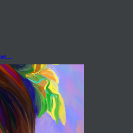
роев
→