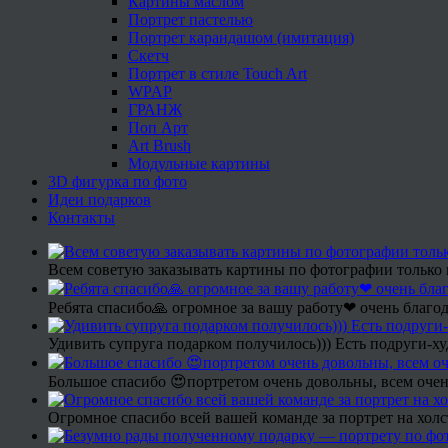
Картины маслом
Портрет пастелью
Портрет карандашом (имитация)
Скетч
Портрет в стиле Touch Art
WPAP
ГРАНЖ
Поп Арт
Art Brush
Модульные картины
3D фигурка по фото
Идеи подарков
Контакты
Всем советую заказывать картины по фотографии только 
Ребята спасибо🙏 огромное за вашу работу❤ очень благод
Удивить супруга подарком получилось))) Есть подруги-х
Большое спасибо 😍портретом очень довольны, всем очен
Огромное спасибо всей вашей команде за портрет на холс