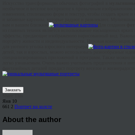
Искусство трансформации обычных фотографий в
мультяшны
необычное и веселое восприятие к привычным изображениям, 
изменения, стилизацию форм и текстур, чтобы создать яркие 
и забавные картины, которые радуют и развлекают. Мультяшны
вам и вашим близким.
Для создания
фот
из главных техник является использование насыщенных ярких 
эффекты, придающие изображению нарисованный вид. Важным 
портрету живости и индивидуальности. Игровая композиция, н
для уютного уголка взрослого интерьера.
детей, так и взрослых, можно использовать разнообразные ид
специализированных приложений и программ. Также можно поиг
легко узнаваемым. Очень важно учитывать предпочтения и инт
фантазийных деталей придаст портрету веселое и жизнерадостн
Заказать
Share This
Янв
10
661
2
Портрет на холсте
About the author