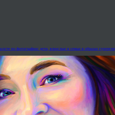
олсте по фотографии: дети, взрослые и семьи в образах суперге