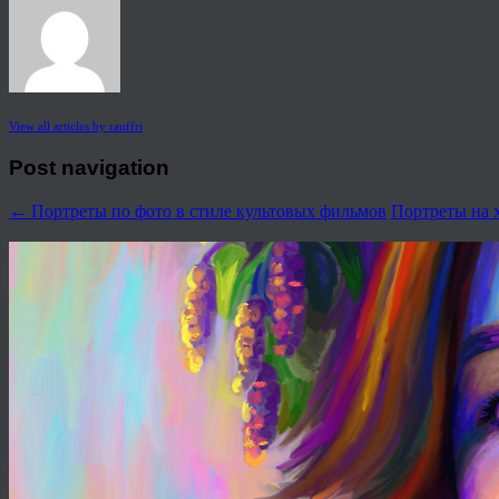
View all articles by rauffri
Post navigation
←
Портреты по фото в стиле культовых фильмов
Портреты на х