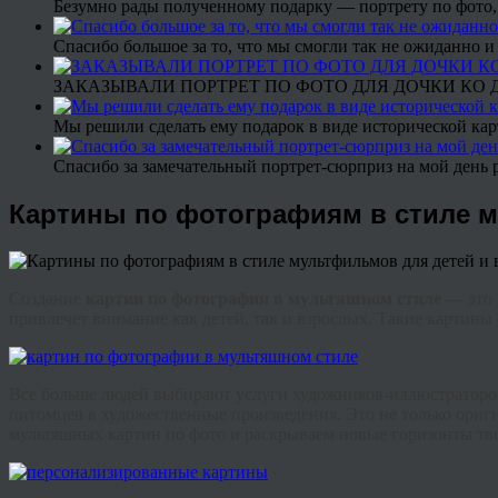
Безумно рады полученному подарку — портрету по фото,
Спасибо большое за то, что мы смогли так не ожиданно
ЗАКАЗЫВАЛИ ПОРТРЕТ ПО ФОТО ДЛЯ ДОЧКИ КО ДН
Мы решили сделать ему подарок в виде исторической кар
Спасибо за замечательный портрет-сюрприз на мой день 
Картины по фотографиям в стиле 
Создание
картин по фотографии в мультяшном стиле
— это 
привлечет внимание как детей, так и взрослых. Такие картин
Все больше людей выбирают услуги художников-иллюстраторов 
питомцев в художественные произведения. Это не только ориг
мультяшных картин по фото и раскрываем новые горизонты тв