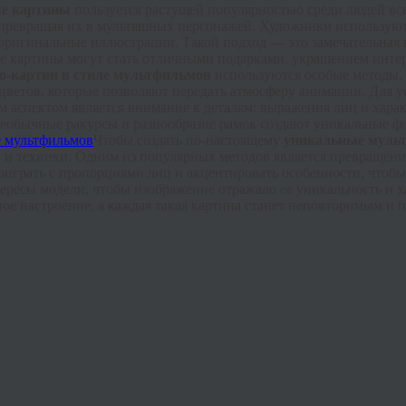
е картины
пользуется растущей популярностью среди людей все
превращая их в мультяшных персонажей. Художники используют
и оригинальные иллюстрации. Такой подход — это замечательна
е картины могут стать отличными подарками, украшением интер
о-картин в стиле мультфильмов
используются особые методы,
цветов, которые позволяют передать атмосферу анимации. Для 
аспектом является внимание к деталям: выражения лиц и хара
еобычные ракурсы и разнообразие рамок создают уникальные фот
Чтобы создать по-настоящему
уникальные муль
еи и техники. Одним из популярных методов является превраще
рать с пропорциями лиц и акцентировать особенности, чтобы с
ересы модели, чтобы изображение отражало ее уникальность и х
ое настроение, а каждая такая картина станет неповторимым и 