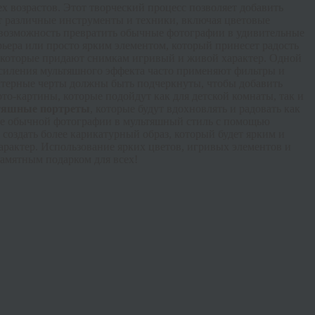
х возрастов. Этот творческий процесс позволяет добавить
 различные инструменты и техники, включая цветовые
я возможность превратить обычные фотографии в удивительные
ьера или просто ярким элементом, который принесет радость
 которые придают снимкам игривый и живой характер. Одной
усиления мультяшного эффекта часто применяют фильтры и
ктерные черты должны быть подчеркнуты, чтобы добавить
о-картины, которые подойдут как для детской комнаты, так и
тяшные портреты
, которые будут вдохновлять и радовать как
ние обычной фотографии в мультяшный стиль с помощью
оздать более карикатурный образ, который будет ярким и
арактер. Использование ярких цветов, игривых элементов и
памятным подарком для всех!