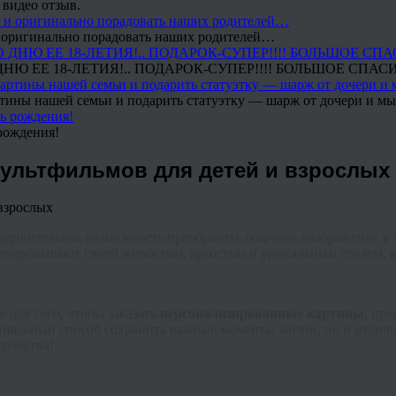
 видео отзыв.
 и оригинально порадовать наших родителей…
Ю ЕЕ 18-ЛЕТИЯ!.. ПОДАРОК-СУПЕР!!!! БОЛЬШОЕ СПАС
тины нашей семьи и подарить статуэтку — шарж от дочери и мы 
рождения!
мультфильмов для детей и взрослых
удивительная возможность преобразить обычное изображение в я
ы очаровывают своей живостью, яркостью и уникальным стилем, 
для того, чтобы заказать
персонализированные картины
, пр
инальный способ сохранить важные моменты жизни, но и отличн
орчества!