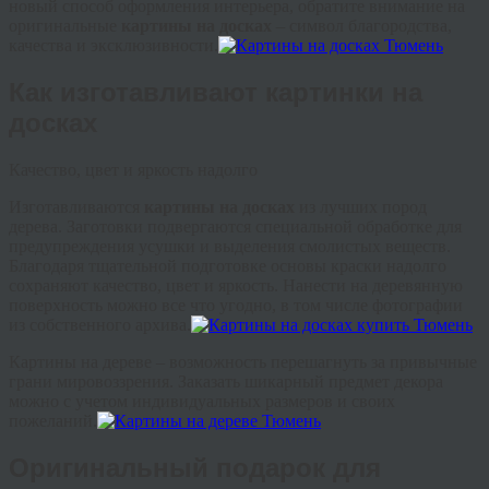
новый способ оформления интерьера, обратите внимание на
оригинальные
картины на досках
– символ благородства,
качества и эксклюзивности.
Как изготавливают картинки на
досках
Качество, цвет и яркость надолго
Изготавливаются
картины на досках
из лучших пород
дерева. Заготовки подвергаются специальной обработке для
предупреждения усушки и выделения смолистых веществ.
Благодаря тщательной подготовке основы краски надолго
сохраняют качество, цвет и яркость. Нанести на деревянную
поверхность можно все что угодно, в том числе фотографии
из собственного архива.
Картины на дереве – возможность перешагнуть за привычные
грани мировоззрения. Заказать шикарный предмет декора
можно с учетом индивидуальных размеров и своих
пожеланий.
Оригинальный подарок для