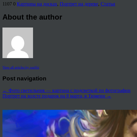
1107
0
Картины на досках
,
Портрет на дереве
,
Статьи
About the author
View all articles by rauffri
Post navigation
←
Фото светильник — картина с подсветкой по фотографии
Портрет на холсте подарок на 8 марта, в Тюмени
→