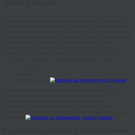
любого случая
Ищите оригинальный и непривычный презент? Отличным
решением будет
картины на дереве купить
–
уникальный
подарок для любого праздника. Древесина с давних времен
привлекает своей фактурой, рисунком и текстурой. Благодаря
развитию инновационных технологий удалось оригинальным
образом сочетать дерево и цифровое искусство. Такое
произведение подчеркнет неординарный вкус дарителя,
принесет радость своему обладателю, создавая хорошее
настроение и украшая интерьер в различных стилях:
классический;
прованс;
модерн и другие.
Современные
картины на деревянных досках
отлично
дополнят как жилое пространство, так и станут
оригинальным решением для офисов, конференц-залов,
кинотеатров, галерей и библиотек. Их можно дарить
любимым, родным, коллегам и даже начальнику и партнерам
по бизнесу.
Картины на досках в оформлении