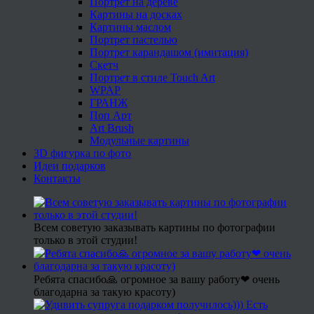
Портрет на дереве
Картины на досках
Картины маслом
Портрет пастелью
Портрет карандашом (имитация)
Скетч
Портрет в стиле Touch Art
WPAP
ГРАНЖ
Поп Арт
Art Brush
Модульные картины
3D фигурка по фото
Идеи подарков
Контакты
Всем советую заказывать картины по фотографии
только в этой студии!
Ребята спасибо🙏 огромное за вашу работу❤ очень
благодарна за такую красоту)