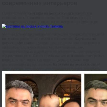
современных интерьеров
Оригинальные
картины на досках купить
можно для
создания эксклюзивного интерьера. Они подходят для
размещения на стене, а также на мольберте или фиксаторе.
Универсальное произведение искусства прекрасно подойдет в
интерьеры различных стилей и назначения.
Картины на
досках лофт
станут прекрасным дополнением «чердачного»
интерьера. Его характерные черты – минимализм,
функциональность и простота. Особое внимание придается
оформлению стен. Стиль предполагает использование грубых
поверхностей, таких как кирпич, дерево, цемент или
имитирующих их материалов.
Картины на досках в стиле
лофт нередко используют для создания акцента в интерьере.