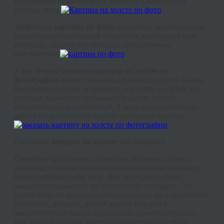
исключения независимо от возраста, социального
статуса, пола.
Эффектная
картина по фото,
созданная талантливыми
художниками мастерской портретов, преобразит ваш
интерьер, сделает его уютным, атмосферным,
самобытным.
У нас можно
заказать картину на холсте по
фотографии
любого размера, сложности, стиля. Очень
популярны сегодня, к примеру, портреты в образе. Из
десятков вариантов вы можете выбрать любой:
исторический, современный. Такую художественную
работу по достоинству оценят настоящие знатоки.
Стильный
портрет на холсте:
как заказать?
Семейные фото можно хранить в объемных старых
альбомах, а можно экспонировать памятные снимки в
более неформальном виде. Для этого достаточно
заказать изображение на холсте по фотографии. Это
может быть не только индивидуальный, но и групповой,
семейный, детский, любой другой портрет в
зависимости от ваших пожеланий. Просто отправьте
нам фото. Печатают картины цифровым способом,