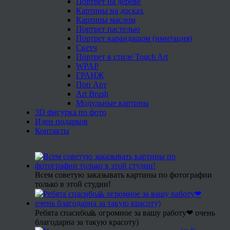
Портрет на дереве
Картины на досках
Картины маслом
Портрет пастелью
Портрет карандашом (имитация)
Скетч
Портрет в стиле Touch Art
WPAP
ГРАНЖ
Поп Арт
Art Brush
Модульные картины
3D фигурка по фото
Идеи подарков
Контакты
Всем советую заказывать картины по фотографии
только в этой студии!
Ребята спасибо🙏 огромное за вашу работу❤ очень
благодарна за такую красоту)