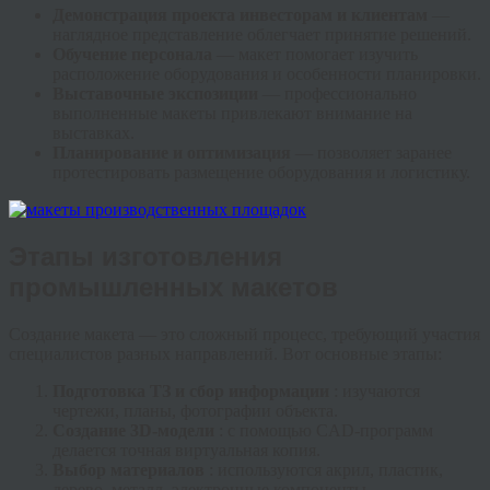
Демонстрация проекта инвесторам и клиентам
—
наглядное представление облегчает принятие решений.
Обучение персонала
— макет помогает изучить
расположение оборудования и особенности планировки.
Выставочные экспозиции
— профессионально
выполненные макеты привлекают внимание на
выставках.
Планирование и оптимизация
— позволяет заранее
протестировать размещение оборудования и логистику.
Этапы изготовления
промышленных макетов
Создание макета — это сложный процесс, требующий участия
специалистов разных направлений. Вот основные этапы:
Подготовка ТЗ и сбор информации
: изучаются
чертежи, планы, фотографии объекта.
Создание 3D-модели
: с помощью CAD-программ
делается точная виртуальная копия.
Выбор материалов
: используются акрил, пластик,
дерево, металл, электронные компоненты.