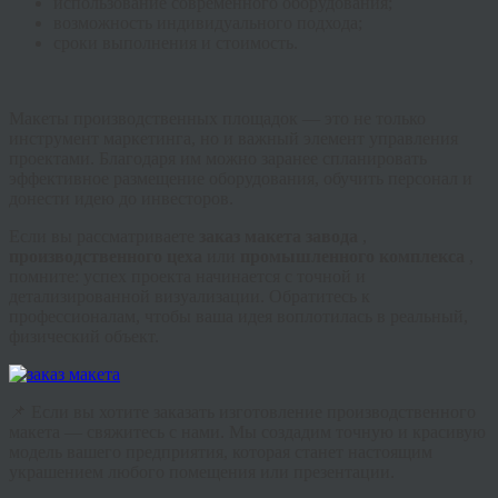
использование современного оборудования;
возможность индивидуального подхода;
сроки выполнения и стоимость.
Макеты производственных площадок — это не только
инструмент маркетинга, но и важный элемент управления
проектами. Благодаря им можно заранее спланировать
эффективное размещение оборудования, обучить персонал и
донести идею до инвесторов.
Если вы рассматриваете
заказ макета завода
,
производственного цеха
или
промышленного комплекса
,
помните: успех проекта начинается с точной и
детализированной визуализации. Обратитесь к
профессионалам, чтобы ваша идея воплотилась в реальный,
физический объект.
📌 Если вы хотите заказать изготовление производственного
макета — свяжитесь с нами. Мы создадим точную и красивую
модель вашего предприятия, которая станет настоящим
украшением любого помещения или презентации.