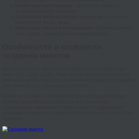
Физическое изготовление
: сборка конструкции,
установка деталей, покраска.
Добавление интерактивных элементов
: подсветка,
движущиеся части, звуки.
Финальная сборка и тестирование
: проверка работы
всех систем, корректировка внешнего вида.
Особенности и сложности
создания макетов
Особое внимание уделяется соблюдению масштаба (чаще
всего 1:50, 1:100, 1:200). Также важно точно воспроизвести
технологические процессы, особенно если макет используется
для обучения или управления проектом.
Кроме того, работа с технической документацией требует
высокой квалификации дизайнеров и инженеров.
Современные макеты могут быть связаны с цифровыми
системами управления и даже использоваться в составе BIM-
проектов.