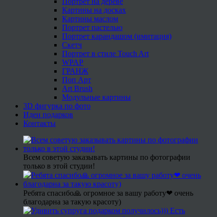
Портрет на дереве
Картины на досках
Картины маслом
Портрет пастелью
Портрет карандашом (имитация)
Скетч
Портрет в стиле Touch Art
WPAP
ГРАНЖ
Поп Арт
Art Brush
Модульные картины
3D фигурка по фото
Идеи подарков
Контакты
Всем советую заказывать картины по фотографии
только в этой студии!
Ребята спасибо🙏 огромное за вашу работу❤ очень
благодарна за такую красоту)