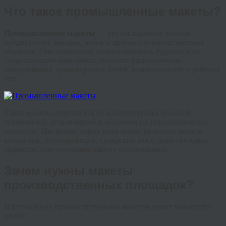
Что такое промышленные макеты?
Промышленные макеты
— это масштабные модели
предприятий, заводов, цехов и других производственных
объектов. Они позволяют визуализировать будущие или
существующие комплексы, показать расположение
оборудования, транспортных путей, коммуникаций и рабочих
зон.
Такие макеты отличаются от архитектурных большей
технической детализацией и акцентом на технологические
процессы. Например, макет цеха может включать модель
конвейера, трубопроводов, складских зон и даже световых
эффектов, имитирующих работу оборудования.
Зачем нужны макеты
производственных площадок?
Изготовление производственных макетов имеет множество
целей: