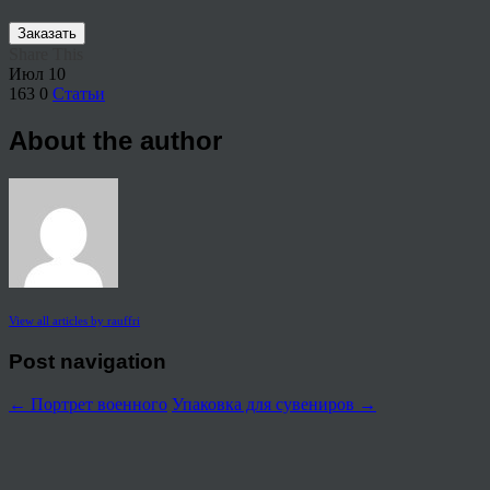
Заказать
Share This
Июл
10
163
0
Статьи
About the author
View all articles by rauffri
Post navigation
←
Портрет военного
Упаковка для сувениров
→