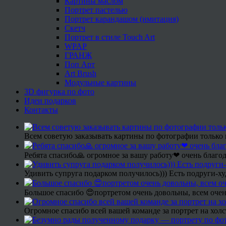
Картины маслом
Портрет пастелью
Портрет карандашом (имитация)
Скетч
Портрет в стиле Touch Art
WPAP
ГРАНЖ
Поп Арт
Art Brush
Модульные картины
3D фигурка по фото
Идеи подарков
Контакты
Всем советую заказывать картины по фотографии только 
Ребята спасибо🙏 огромное за вашу работу❤ очень благод
Удивить супруга подарком получилось))) Есть подруги-х
Большое спасибо 😍портретом очень довольны, всем очен
Огромное спасибо всей вашей команде за портрет на холс