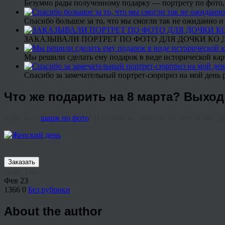
Безумно рады полученному подарку — портрету по фото,
Спасибо большое за то, что мы смогли так не ожиданно
ЗАКАЗЫВАЛИ ПОРТРЕТ ПО ФОТО ДЛЯ ДОЧКИ КО ДН
Мы решили сделать ему подарок в виде исторической кар
Спасибо за замечательный портрет-сюрприз на мой день 
Что же подарить на 8 марта? Выход
Классный
шарж по фото
! Позитивные эмоции, отличное настр
Заказать
Share This
Фев
23
1366
0
Без рубрики
About the author