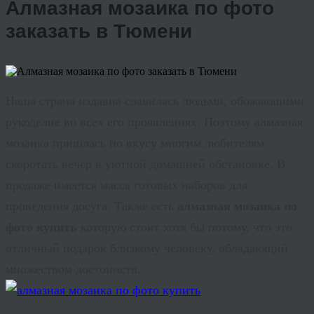
Алмазная мозаика по фото
заказать в Тюмени
Наша страна издавна славилась людьми, обожающими
рукоделие во всех его проявлениях. Поэтому алмазная
мозаика пришлась по вкусу многим любителям
скоротать вечер в уютной домашней обстановке. В
продаже имеется масса готовых наборов для
проведения досуга. Также есть
алмазная мозаика по
фото купить
которую стоит хотя бы потому, что это
отличный подарок близкому человеку, обладающий
множеством достоинств.