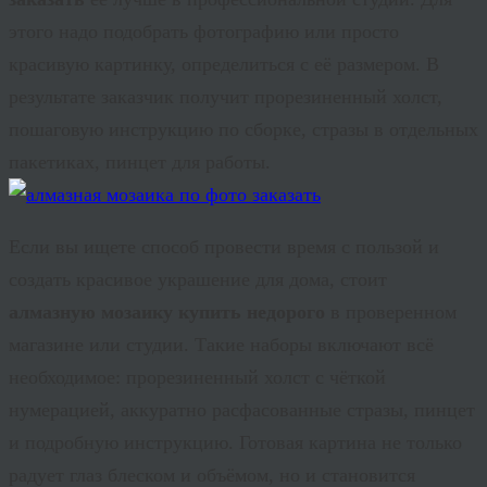
этого надо подобрать фотографию или просто
красивую картинку, определиться с её размером. В
результате заказчик получит прорезиненный холст,
пошаговую инструкцию по сборке, стразы в отдельных
пакетиках, пинцет для работы.
Если вы ищете способ провести время с пользой и
создать красивое украшение для дома, стоит
алмазную мозаику купить недорого
в проверенном
магазине или студии. Такие наборы включают всё
необходимое: прорезиненный холст с чёткой
нумерацией, аккуратно расфасованные стразы, пинцет
и подробную инструкцию. Готовая картина не только
радует глаз блеском и объёмом, но и становится