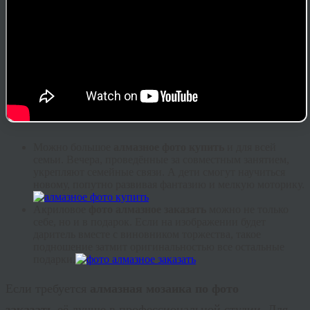
Можно большое
алмазное фото купить
и для всей
семьи. Вечера, проведённые за совместным занятием,
укрепляют семейные связи. А дети смогут научиться
новому, попутно развивая фантазию и мелкую моторику.
Акриловое
фото алмазное заказать
можно не только
себе, но и в подарок. Если на изображении будет
даритель вместе с виновником торжества, такое
подношение затмит оригинальностью все остальные
подарки.
Если требуется
алмазная мозаика по фото
заказать
её лучше в профессиональной студии. Для