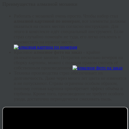
Преимущества алмазной мозаики
Работать с мозаикой очень просто. Чтобы набор стал
алмазной картиной по номерам
, все элементы должны
оказаться на своих местах согласно инструкции. Для
этого в комплекте идёт специальный инструмент. Если
страз случайно помещён не туда, его легко отклеить и
переместить на нужное место.
Красивое
алмазное фото на заказ
– крайне
увлекательное занятие. Потратив несколько вечеров на
сборку картины, можно с полным правом считать её
собственным произведением.
Техника производства страз обеспечивает их
долговечность. Даже через много лет цвета не изменятся
и не потускнеют. Стразы огранены особым образом,
поэтому готовая картина приобретает эффект объёма и
глубины. Кроме того, произведение не требует особого
ухода, достаточно периодически смахивать пыль.