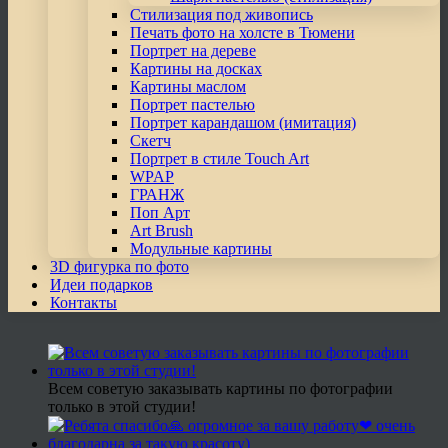
Стилизация под живопись
Печать фото на холсте в Тюмени
Портрет на дереве
Картины на досках
Картины маслом
Портрет пастелью
Портрет карандашом (имитация)
Скетч
Портрет в стиле Touch Art
WPAP
ГРАНЖ
Поп Арт
Art Brush
Модульные картины
3D фигурка по фото
Идеи подарков
Контакты
Всем советую заказывать картины по фотографии
только в этой студии!