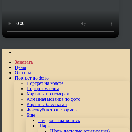
Заказать
Цены
Отзывы
Портрет по фото
Портрет на холсте
Портрет маслом
Картины по номерам
Алмазная мозаика по фото
Картины блестками
Фотокубик трансформер
Еще
Цифровая живопись
Шарж
Шарж пастелью (стилизация)