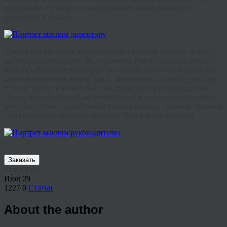
положение и статус, а также принять во внимание его
увлечения и хобби.
Учесть все критерии и выбрать правильный презент помогут
мастера нашей студии. Мы поможем Вам и создадим портрет
на заказ. Вы можете выбрать по своему желанию и вкусу как
стиль исполнения заказа, так и материалы – портрет маслом
или пастелью, а может Вам по душе портрет карандашом?
Это будет действительно уникальный и необычный подарок,
который оценит даже самый взыскательный человек. Удивите
своего начальника, и он отплатит Вам той же монетой.
Заказать
Share This
Июл
29
1227
0
Статьи
About the author