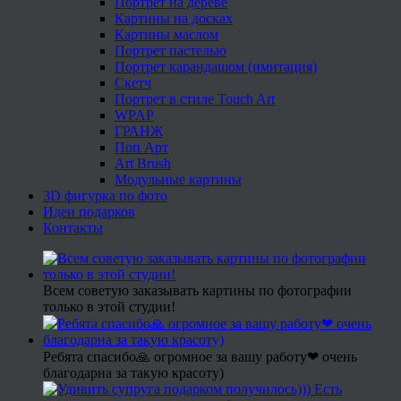
Портрет на дереве
Картины на досках
Картины маслом
Портрет пастелью
Портрет карандашом (имитация)
Скетч
Портрет в стиле Touch Art
WPAP
ГРАНЖ
Поп Арт
Art Brush
Модульные картины
3D фигурка по фото
Идеи подарков
Контакты
Всем советую заказывать картины по фотографии
только в этой студии!
Ребята спасибо🙏 огромное за вашу работу❤ очень
благодарна за такую красоту)